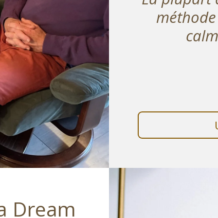
méthode 
calm
la Dream