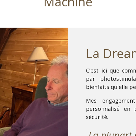
Machine
La Dream
C'est ici que com
par photostimul
bienfaits qu'elle p
Mes engagement
personnalisé en 
sécurité.
La plupart 